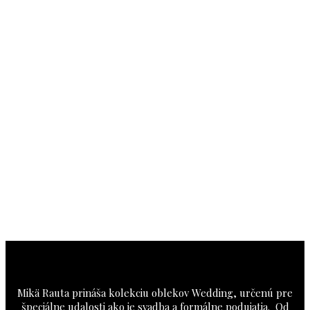
Mikä Rauta prináša kolekciu oblekov Wedding, určenú pre
špeciálne udalosti ako je svadba a formálne podujatia. Od