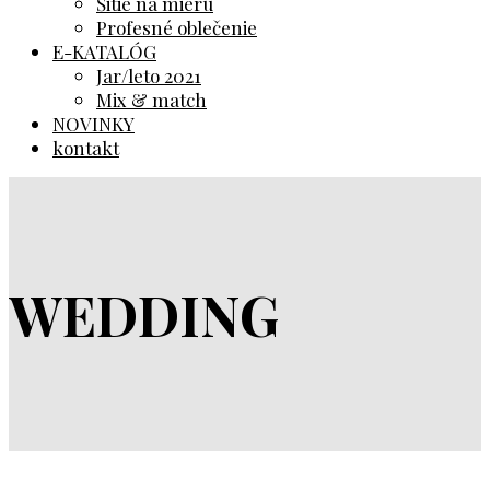
Šitie na mieru
Profesné oblečenie
E-KATALÓG
Jar/leto 2021
Mix & match
NOVINKY
kontakt
WEDDING