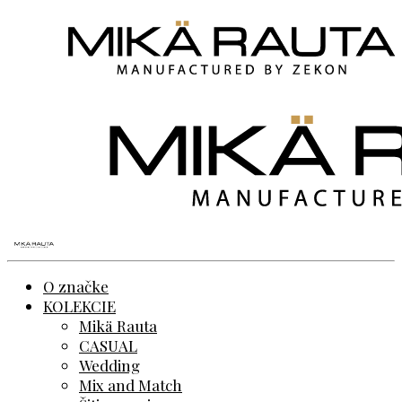
O značke
KOLEKCIE
Mikä Rauta
CASUAL
Wedding
Mix and Match